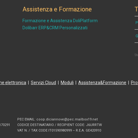
Assistenza e Formazione
T
Formazione e Assistenza DoliPlatform
P
Dolibarr ERP&CRM Personalizzati
G
St
ne elettronica
|
Servizi Cloud
|
Moduli
|
Assistenza&Formazione
|
Pro
PEC EMAIL: coop.diciannove@pec.mailbox19.net
170291
CODICE DESTINATARIO / RECIPIENT CODE: J6URRTW
VAT N. / TAX CODE IT01590980999 – R.E.A. GE420910