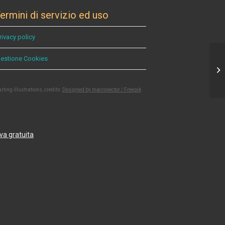
ermini di servizio ed uso
rivacy policy
estione Cookies
arting illustrations, credits:
Designed by macrovector / Freepik
va gratuita