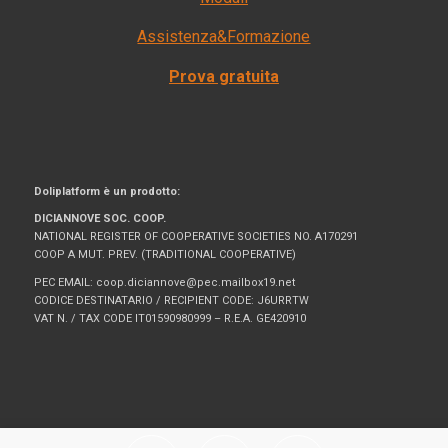
Assistenza&Formazione
Prova gratuita
Doliplatform è un prodotto:
DICIANNOVE SOC. COOP.
NATIONAL REGISTER OF COOPERATIVE SOCIETIES NO. A170291
COOP A MUT. PREV. (TRADITIONAL COOPERATIVE)
PEC EMAIL: coop.diciannove@pec.mailbox19.net
CODICE DESTINATARIO / RECIPIENT CODE: J6URRTW
VAT N. / TAX CODE IT01590980999 – R.E.A. GE420910